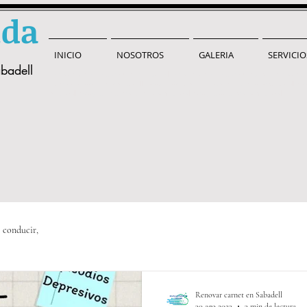
uda
INICIO
NOSOTROS
GALERIA
SERVICIO
badell
renovar carnet de conducir en Sabadell renovar carnet de conducir barato renovar c
carnet de conducir en sabadell renovación carnet de conducir barato en sabadell ren
sabadell renovación carnet barato en sabadell renovación carnet en sabadell
 conducir,
Renovar carnet en Sabadell
30 ago 2023
3 min de lectura