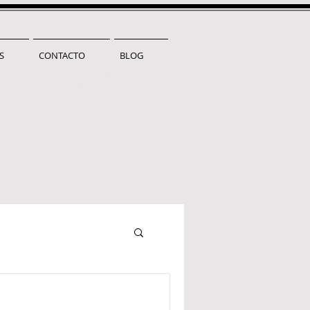
S
CONTACTO
BLOG
arnet de conducir barato en sabadell renovación
ovación carnet en sabadell renovar carnet en