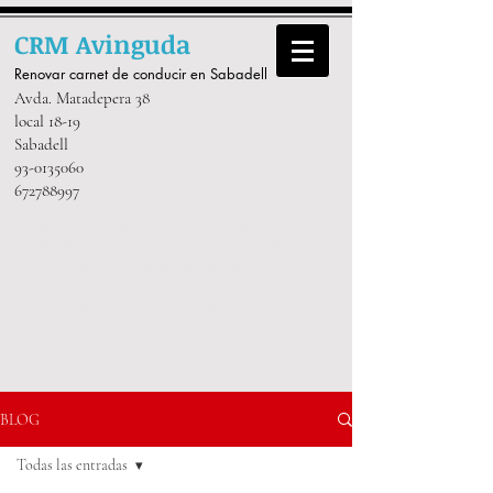
CRM Avinguda
Renovar carnet de conducir
e
n Sabadell
Avda. Matadepera 38
local 18-19
Sabadell
93-0135060
672788997
renovar carnet de conducir en Sabadell renovar
carnet de conducir barato renovar carnet de
conducir barato en sabadell renovación carnet
de conducir en sabadell renovación carnet de
conducir barato en sabadell renovación carnet en
sabadell renovar carnet en sabadell renovación
carnet barato en sabadell renovación carnet en
sabadell
BLOG
Todas las entradas